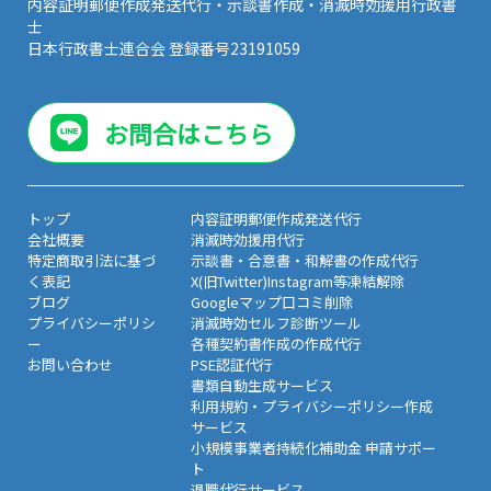
内容証明郵便作成発送代行・示談書作成・消滅時効援用行政書
士
日本行政書士連合会 登録番号23191059
お問合はこちら
トップ
内容証明郵便作成発送代行
会社概要
消滅時効援用代行
特定商取引法に基づ
示談書・合意書・和解書の作成代行
く表記
X(旧Twitter)Instagram等凍結解除
ブログ
Googleマップ口コミ削除
プライバシーポリシ
消滅時効セルフ診断ツール
ー
各種契約書作成の作成代行
お問い合わせ
PSE認証代行
書類自動生成サービス
利用規約・プライバシーポリシー作成
サービス
小規模事業者持続化補助金 申請サポー
ト
退職代行サービス