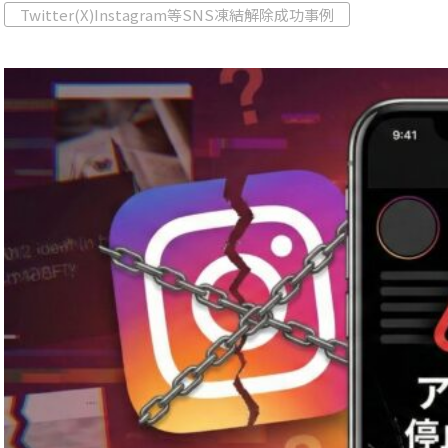
終
Twitter(X)Instagram等SNS凍結解除成功事例
更
新
日
時
: