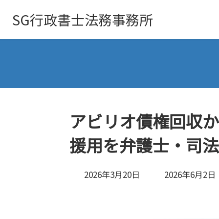
SG行政書士
法務事務所
アビリオ債権回収か
援用を弁護士・司法
最
2026年3月20日
2026年6月2日
終
更
新