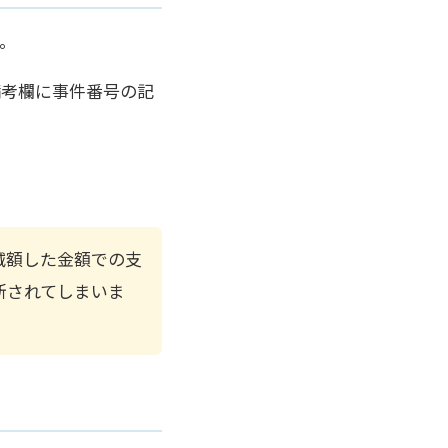
。
備考欄に事件番号の記
減額した金額での支
新されてしまいま