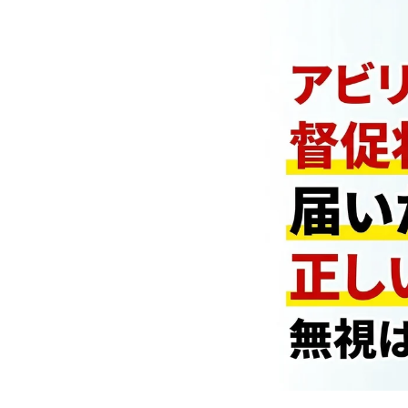
日
時
: