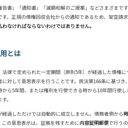
催告書」「通知書」「減額和解のご提案」などさまざまで
です。正規の債権回収会社からの通知であるため、架空請
払わなければならないわけではありません。
用とは
、法律で定められた一定期間（原則5年）が経過した債権に
者に対して意思表示を行うことです。民法第166条に基づき
時から5年間、または権利を行使できる時から10年間行使し
ます。
が経過しただけでは自動的に成立しません。債務者側から
。この意思表示は、証拠を残すために
内容証明郵便
で行うの