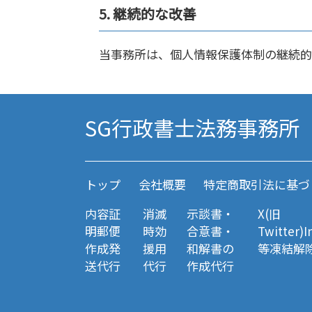
5. 継続的な改善
当事務所は、個人情報保護体制の継続的
SG行政書士法務事務所
トップ
会社概要
特定商取引法に基づ
内容証
消滅
示談書・
X(旧
明郵便
時効
合意書・
Twitter)
作成発
援用
和解書の
等凍結解
送代行
代行
作成代行