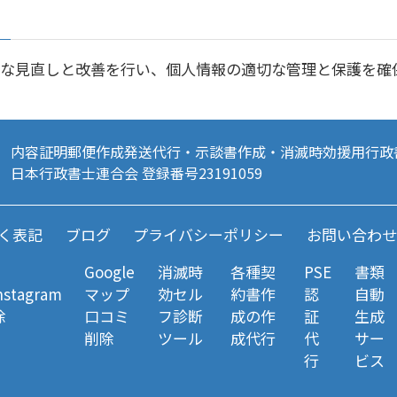
な見直しと改善を行い、個人情報の適切な管理と保護を確
内容証明郵便作成発送代行・示談書作成・消滅時効援用行政
日本行政書士連合会 登録番号23191059
く表記
ブログ
プライバシーポリシー
お問い合わせ
Google
消滅時
各種契
PSE
書類
Instagram
マップ
効セル
約書作
認
自動
除
口コミ
フ診断
成の作
証
生成
削除
ツール
成代行
代
サー
行
ビス