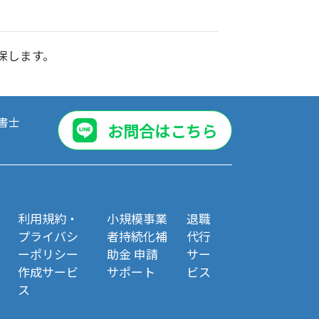
保します。
書士
お問合はこちら
利用規約・
小規模事業
退職
プライバシ
者持続化補
代行
ーポリシー
助金 申請
サー
作成サービ
サポート
ビス
ス