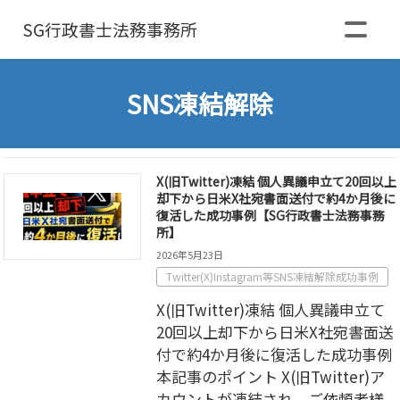
SG行政書士
法務事務所
SNS凍結解除
X(旧Twitter)凍結 個人異議申立て20回以上
却下から日米X社宛書面送付で約4か月後に
復活した成功事例【SG行政書士法務事務
所】
2026年5月23日
Twitter(X)Instagram等SNS凍結解除成功事例
X(旧Twitter)凍結 個人異議申立て
20回以上却下から日米X社宛書面送
付で約4か月後に復活した成功事例
本記事のポイント X(旧Twitter)ア
カウントが凍結され、ご依頼者様