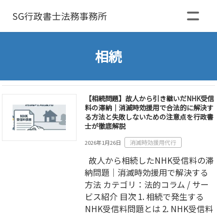
SG行政書士
法務事務所
相続
【相続問題】故人から引き継いだNHK受信
料の滞納｜消滅時効援用で合法的に解決す
る方法と失敗しないための注意点を行政書
士が徹底解説
消滅時効援用代行
2026年1月26日
故人から相続したNHK受信料の滞
納問題｜消滅時効援用で解決する
方法 カテゴリ：法的コラム / サー
ビス紹介 目次 1. 相続で発生する
NHK受信料問題とは 2. NHK受信料